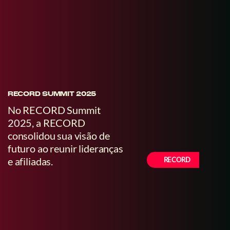
RECORD SUMMIT 2025
H
P
No RECORD Summit
U
2025, a RECORD
l
consolidou sua visão de
i
futuro ao reunir lideranças
t
e afiliadas.
RECORD
e
p
c